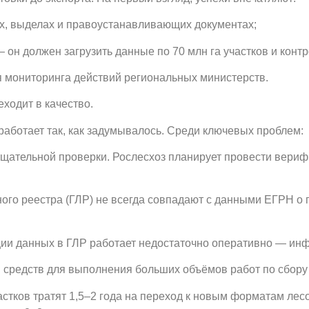
х, выделах и правоустанавливающих документах;
 он должен загрузить данные по 70 млн га участков и конт
 мониторинга действий региональных министерств.
еходит в качество.
аботает так, как задумывалось. Среди ключевых проблем:
щательной проверки. Рослесхоз планирует провести вериф
ого реестра (ГЛР) не всегда совпадают с данными ЕГРН о г
и данных в ГЛР работает недостаточно оперативно — инф
и средств для выполнения больших объёмов работ по сбору
стков тратят 1,5–2 года на переход к новым форматам лес