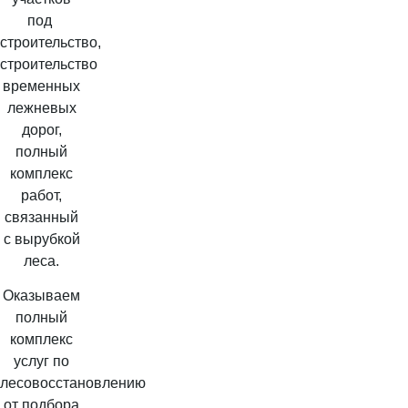
под
строительство,
строительство
временных
лежневых
дорог,
полный
комплекс
работ,
связанный
с вырубкой
леса.
Оказываем
полный
комплекс
услуг по
лесовосстановлению
от подбора