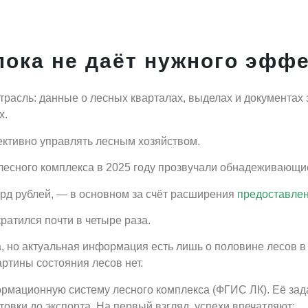
ока не даёт нужного эффе
расль: данные о лесных кварталах, выделах и документах 
х.
ективно управлять лесным хозяйством.
лесного комплекса в 2025 году прозвучали обнадеживающ
лрд рублей, — в основном за счёт расширения
предоставлен
ратился почти в четыре раза.
а, но актуальная информация есть лишь о половине лесов в
ртины состояния лесов нет.
ормационную систему лесного комплекса (ФГИС ЛК). Её за
овки до экспорта. На первый взгляд, успехи впечатляют: