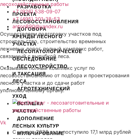
РАЗРАБОТКА
+7 (926) 538-09-07
ПРОЕКТА
+7 (495) 201-38-53
ЛЕСОВОССТАНОВЛЕНИЯ
anton890@yandex.ru
ДОГОВОРА
Осуществляем подготовку участков под
АРЕНДЫ ЛЕСНОГО
строительство, строительство временных
УЧАСТКА
лежневых дорог, полный комплекс работ,
ЛЕСОПАТОЛОГИЧЕСКОЕ
связанный с вырубкой леса.
ОБСЛЕДОВАНИЕ
ЛЕСОУСТРОЙСТВО
Оказываем полный комплекс услуг по
И ТАКСАЦИЯ
лесовосстановлению от подбора и проектирования
ЛЕСА
лесного участка и до сдачи работ
АГРОТЕХНИЧЕСКИЙ
уполномоченному органу.
УХОД
ВСПАШКА
УЧАСТКА
ДОПОЛНЕНИЕ
Vk
ЛЕСНЫХ КУЛЬТУР
С начала 2026 года поступило 17,1 млрд рублей
МУЛЬЧИРОВАНИЕ