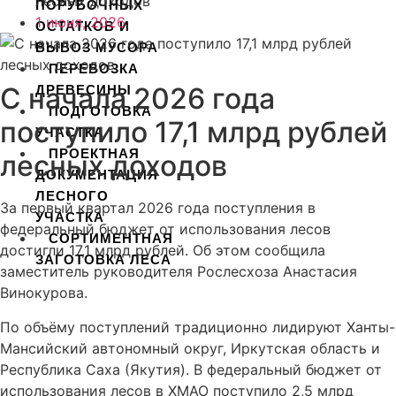
лесных доходов
ПОРУБОЧНЫХ
1 июня, 2026
ОСТАТКОВ И
ВЫВОЗ МУСОРА
ПЕРЕВОЗКА
С начала 2026 года
ДРЕВЕСИНЫ
ПОДГОТОВКА
поступило 17,1 млрд рублей
УЧАСТКА
ПРОЕКТНАЯ
лесных доходов
ДОКУМЕНТАЦИЯ
ЛЕСНОГО
За первый квартал 2026 года поступления в
УЧАСТКА
федеральный бюджет от использования лесов
СОРТИМЕНТНАЯ
достигли 17,1 млрд рублей. Об этом сообщила
ЗАГОТОВКА ЛЕСА
заместитель руководителя Рослесхоза Анастасия
Винокурова.
X
По объёму поступлений традиционно лидируют Ханты-
Мансийский автономный округ, Иркутская область и
Республика Саха (Якутия). В федеральный бюджет от
использования лесов в ХМАО поступило 2,5 млрд