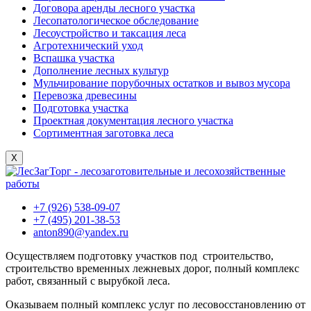
Договора аренды лесного участка
Лесопатологическое обследование
Лесоустройство и таксация леса
Агротехнический уход
Вспашка участка
Дополнение лесных культур
Мульчирование порубочных остатков и вывоз мусора
Перевозка древесины
Подготовка участка
Проектная документация лесного участка
Сортиментная заготовка леса
X
+7 (926) 538-09-07
+7 (495) 201-38-53
anton890@yandex.ru
Осуществляем подготовку участков под строительство,
строительство временных лежневых дорог, полный комплекс
работ, связанный с вырубкой леса.
Оказываем полный комплекс услуг по лесовосстановлению от