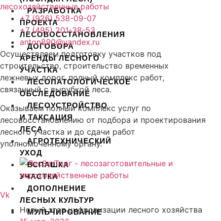
РАЗРАБОТКА
+7 (926) 538-09-07
ПРОЕКТА
+7 (495) 201-38-53
ЛЕСОВОССТАНОВЛЕНИЯ
anton890@yandex.ru
ДОГОВОРА
Осуществляем подготовку участков под
АРЕНДЫ ЛЕСНОГО
строительство, строительство временных
УЧАСТКА
лежневых дорог, полный комплекс работ,
ЛЕСОПАТОЛОГИЧЕСКОЕ
связанный с вырубкой леса.
ОБСЛЕДОВАНИЕ
ЛЕСОУСТРОЙСТВО
Оказываем полный комплекс услуг по
И ТАКСАЦИЯ
лесовосстановлению от подбора и проектирования
ЛЕСА
лесного участка и до сдачи работ
АГРОТЕХНИЧЕСКИЙ
уполномоченному органу.
УХОД
ВСПАШКА
УЧАСТКА
ДОПОЛНЕНИЕ
Vk
ЛЕСНЫХ КУЛЬТУР
Новый этап цифровизации лесного хозяйства
МУЛЬЧИРОВАНИЕ