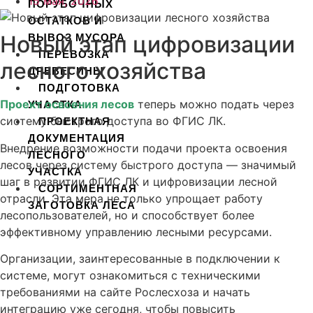
15 мая, 2026
ПОРУБОЧНЫХ
ОСТАТКОВ И
Новый этап цифровизации
ВЫВОЗ МУСОРА
ПЕРЕВОЗКА
лесного хозяйства
ДРЕВЕСИНЫ
ПОДГОТОВКА
Проект освоения лесов
теперь можно подать через
УЧАСТКА
систему быстрого доступа во ФГИС ЛК.
ПРОЕКТНАЯ
ДОКУМЕНТАЦИЯ
Внедрение возможности подачи проекта освоения
ЛЕСНОГО
лесов через систему быстрого доступа — значимый
УЧАСТКА
шаг в развитии ФГИС ЛК и цифровизации лесной
СОРТИМЕНТНАЯ
отрасли. Эта мера не только упрощает работу
ЗАГОТОВКА ЛЕСА
лесопользователей, но и способствует более
эффективному управлению лесными ресурсами.
X
Организации, заинтересованные в подключении к
системе, могут ознакомиться с техническими
требованиями на сайте Рослесхоза и начать
интеграцию уже сегодня, чтобы повысить