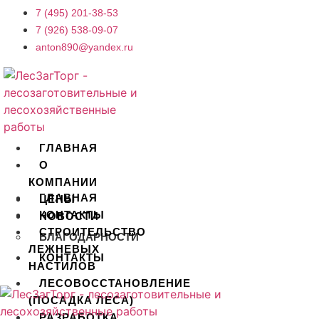
Перейти
7 (495) 201-38-53
к
7 (926) 538-09-07
содержимому
anton890@yandex.ru
ГЛАВНАЯ
О
КОМПАНИИ
ГЛАВНАЯ
ЦЕНЫ
КОНТАКТЫ
НОВОСТИ
СТРОИТЕЛЬСТВО
БЛАГОДАРНОСТИ
ЛЕЖНЕВЫХ
КОНТАКТЫ
НАСТИЛОВ
ЛЕСОВОССТАНОВЛЕНИЕ
X
(ПОСАДКА ЛЕСА)
РАЗРАБОТКА