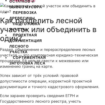
17 июня, 2026
ОСТАТКОВ И
ВЫВОЗ МУСОРА
ПЕРЕВОЗКА
Как разделить лесной
ДРЕВЕСИНЫ
ПОДГОТОВКА
участок или объединить в
УЧАСТКА
ПРОЕКТНАЯ
один?
ДОКУМЕНТАЦИЯ
ЛЕСНОГО
Раздел, объединение и перераспределение лесных
УЧАСТКА
участков — это комплексная юридико-техническая
СОРТИМЕНТНАЯ
процедура. Её нельзя свести к межеванию или
ЗАГОТОВКА ЛЕСА
изменению границ на карте.
X
Успех зависит от трёх условий: правовой
допустимости операции, корректной проектной
документации и точного кадастрового оформления.
Если заранее проверить сведения ЕГРН и
Государственного лесного реестра, учесть