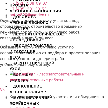
+7 (926) 538-09-07
ПРОЕКТА
+7 (495) 201-38-53
ЛЕСОВОССТАНОВЛЕНИЯ
anton890@yandex.ru
ДОГОВОРА
Осуществляем подготовку участков под
АРЕНДЫ ЛЕСНОГО
строительство, строительство временных
УЧАСТКА
лежневых дорог, полный комплекс работ,
ЛЕСОПАТОЛОГИЧЕСКОЕ
связанный с вырубкой леса.
ОБСЛЕДОВАНИЕ
ЛЕСОУСТРОЙСТВО
Оказываем полный комплекс услуг по
И ТАКСАЦИЯ
лесовосстановлению от подбора и проектирования
ЛЕСА
лесного участка и до сдачи работ
АГРОТЕХНИЧЕСКИЙ
уполномоченному органу.
УХОД
ВСПАШКА
УЧАСТКА
ДОПОЛНЕНИЕ
Vk
ЛЕСНЫХ КУЛЬТУР
Как разделить лесной участок или объединить в
МУЛЬЧИРОВАНИЕ
один?
ПОРУБОЧНЫХ