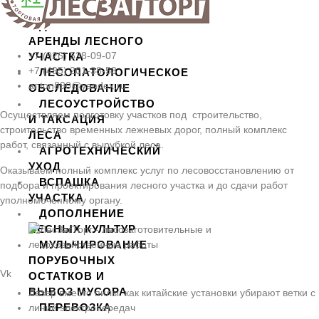
ЛЕСОВОССТАНОВЛЕНИЯ
ДОГОВОРА
АРЕНДЫ ЛЕСНОГО
+7 (926) 538-09-07
УЧАСТКА
+7 (495) 201-38-53
ЛЕСОПАТОЛОГИЧЕСКОЕ
anton890@yandex.ru
ОБСЛЕДОВАНИЕ
ЛЕСОУСТРОЙСТВО
Осуществляем подготовку участков под строительство,
И ТАКСАЦИЯ
строительство временных лежневых дорог, полный комплекс
ЛЕСА
работ, связанный с вырубкой леса.
АГРОТЕХНИЧЕСКИЙ
УХОД
Оказываем полный комплекс услуг по лесовосстановлению от
ВСПАШКА
подбора и проектирования лесного участка и до сдачи работ
УЧАСТКА
уполномоченному органу.
ДОПОЛНЕНИЕ
ЛЕСНЫХ КУЛЬТУР
МУЛЬЧИРОВАНИЕ
ПОРУБОЧНЫХ
Vk
ОСТАТКОВ И
ВЫВОЗ МУСОРА
Лазер вместо пилы: как китайские установки убирают ветки с
ПЕРЕВОЗКА
линий электропередач