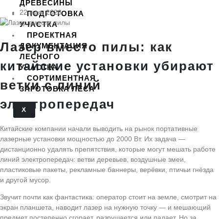
ДРЕВЕСИНЫ
22 мая, 2026
ПОДГОТОВКА
УЧАСТКА
ПРОЕКТНАЯ
Лазер вместо пилы: как
ДОКУМЕНТАЦИЯ
ЛЕСНОГО
китайские установки убирают
УЧАСТКА
СОРТИМЕНТНАЯ
ветки с линий
ЗАГОТОВКА ЛЕСА
электропередач
X
Китайские компании начали выводить на рынок портативные
лазерные установки мощностью до 2000 Вт. Их задача —
дистанционно удалять препятствия, которые могут мешать работе
линий электропередач: ветви деревьев, воздушные змеи,
пластиковые пакеты, рекламные баннеры, верёвки, птичьи гнёзда
и другой мусор.
Звучит почти как фантастика: оператор стоит на земле, смотрит на
экран планшета, наводит лазер на нужную точку — и мешающий
предмет постепенно сгорает, разрушается или падает. Но за