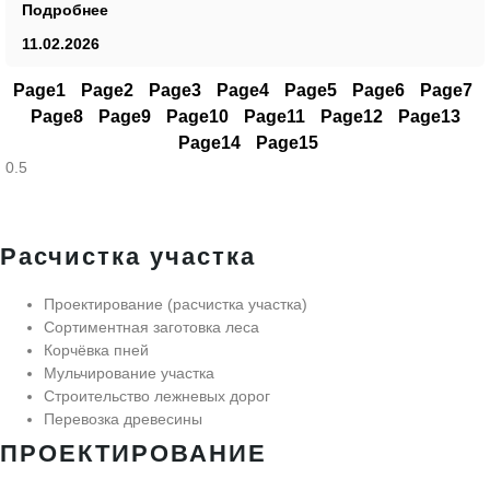
Подробнее
11.02.2026
Page
1
Page
2
Page
3
Page
4
Page
5
Page
6
Page
7
Page
8
Page
9
Page
10
Page
11
Page
12
Page
13
Page
14
Page
15
Расчистка участка
Проектирование (расчистка участка)
Сортиментная заготовка леса
Корчёвка пней
Мульчирование участка
Строительство лежневых дорог
Перевозка древесины
ПРОЕКТИРОВАНИЕ