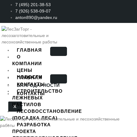
Перейти
7 (495) 201-38-53
к
7 (926) 538-09-07
содержимому
anton890@yandex.ru
ГЛАВНАЯ
О
КОМПАНИИ
ЦЕНЫ
НОВОСТИ
ГЛАВНАЯ
КОНТАКТЫ
БЛАГОДАРНОСТИ
СТРОИТЕЛЬСТВО
КОНТАКТЫ
ЛЕЖНЕВЫХ
НАСТИЛОВ
X
ЛЕСОВОССТАНОВЛЕНИЕ
(ПОСАДКА ЛЕСА)
РАЗРАБОТКА
ПРОЕКТА