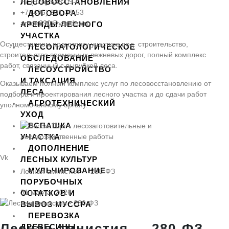
ЛЕСОВОССТАНОВЛЕНИЯ
+7 (926) 538-09-07
+7 (495) 201-38-53
ДОГОВОРА
anton890@yandex.ru
АРЕНДЫ ЛЕСНОГО
УЧАСТКА
Осуществляем подготовку участков под строительство,
ЛЕСОПАТОЛОГИЧЕСКОЕ
строительство временных лежневых дорог, полный комплекс
ОБСЛЕДОВАНИЕ
работ, связанный с вырубкой леса.
ЛЕСОУСТРОЙСТВО
И ТАКСАЦИЯ
Оказываем полный комплекс услуг по лесовосстановлению от
ЛЕСА
подбора и проектирования лесного участка и до сдачи работ
АГРОТЕХНИЧЕСКИЙ
уполномоченному органу.
УХОД
ВСПАШКА
УЧАСТКА
ДОПОЛНЕНИЕ
Vk
ЛЕСНЫХ КУЛЬТУР
МУЛЬЧИРОВАНИЕ
Лесная амнистия — 280-ФЗ
ПОРУБОЧНЫХ
31 марта, 2026
ОСТАТКОВ И
ВЫВОЗ МУСОРА
ПЕРЕВОЗКА
Лесная амнистия — 280-ФЗ
ДРЕВЕСИНЫ